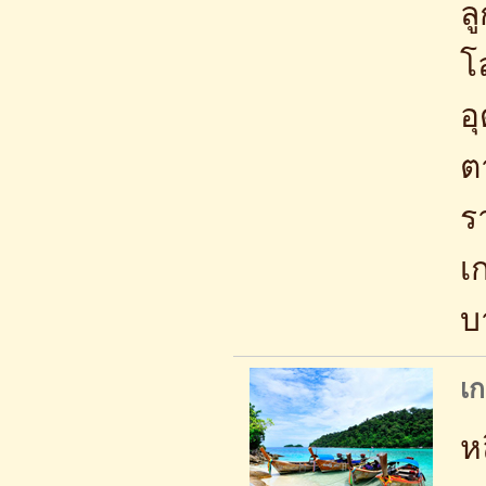
ล
โ
อ
ต
ร
เ
บ
เก
ห