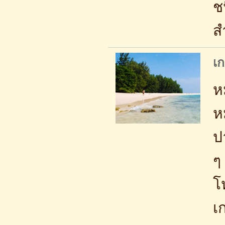
ช
ส
เก
ห
ห
ป
ๆ
โ
เ