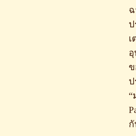
ฉ
ป
เ
อ
ข
ป
“
P
ก