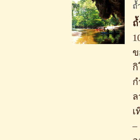
ถ้
ถ
1
ข
ก
ก
ล
เ
–