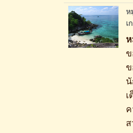
หม
เ
ห
ข
ข
น
เ
ค
ส