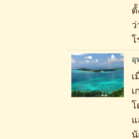
ตั
ว
โ
อุ
เม
เ
โด
แ
น