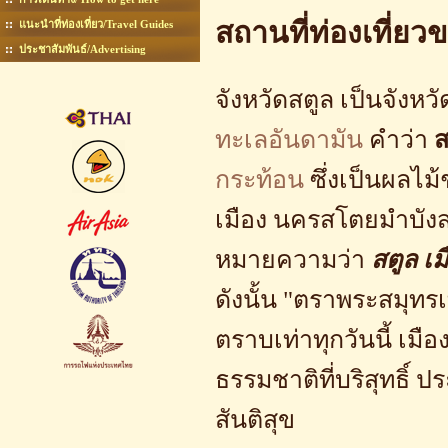
สถานที่ท่องเที่ยว
แนะนำที่ท่องเที่ยว/Travel Guides
ประชาสัมพันธ์/Advertising
จังหวัดสตูล เป็นจังหวัด
ทะเลอันดามัน
คำว่า
ส
กระท้อน
ซึ่งเป็นผลไม้ช
เมือง นครสโตยมำบัง
หมายความว่า
สตูล เ
ดังนั้น "ตราพระสมุท
ตราบเท่าทุกวันนี้
เมือ
ธรรมชาติที่บริสุทธิ์ 
สันติสุข