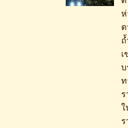
ด
ห
ต
ถ
เ
บ
ท
ร
ใ
ร