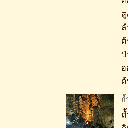
อ
ส
ล
ต
ป
อ
ต
ถ้
ถ