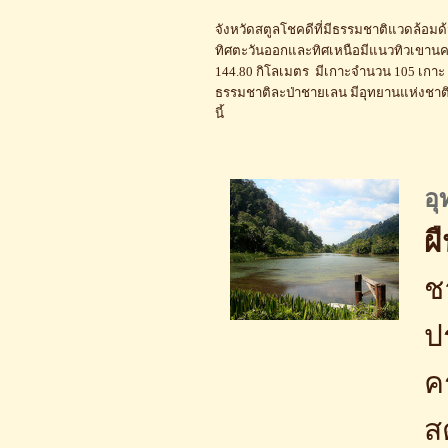
จังหวัดสตูลโชคดีที่มีธรรมชาติแวดล้อมด
ทิศตะวันออกและทิศเหนือมีแนวทิวเขานคร
144.80 กิโลเมตร มีเกาะจำนวน 105 เกาะ สม
ธรรมชาติละป่าชายเลน มีอุทยานแห่งชาติ 3 
นี้
อุ
ผ
ช
ป
ค
สต