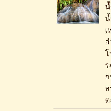
น
น
เ
ส
โ
ร
ถ
ล
ต