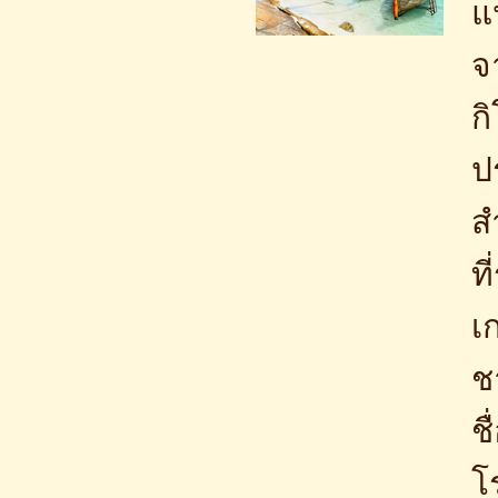
แ
จ
ก
ป
ส
ที
เ
ช
ช
โ