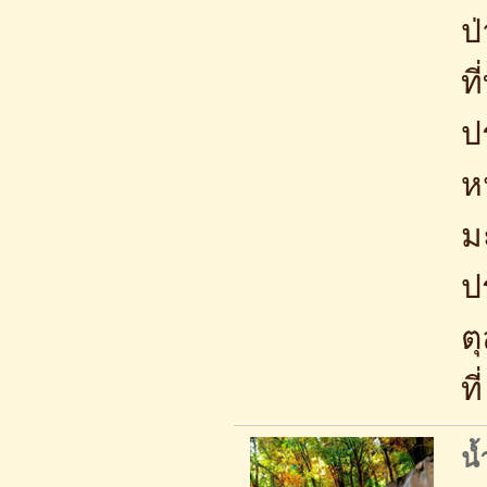
ป
ท
ป
หน
ม
ป
ต
ท
น้